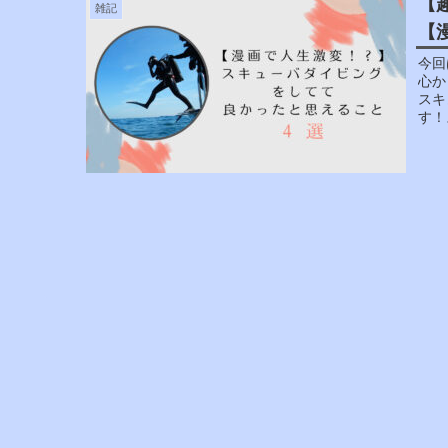
【
雑記
【
今回
心か
スキ
す！