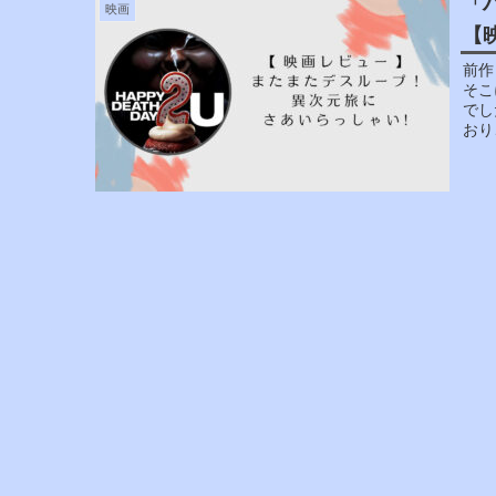
「
映画
【
前作
そこ
でし
おり