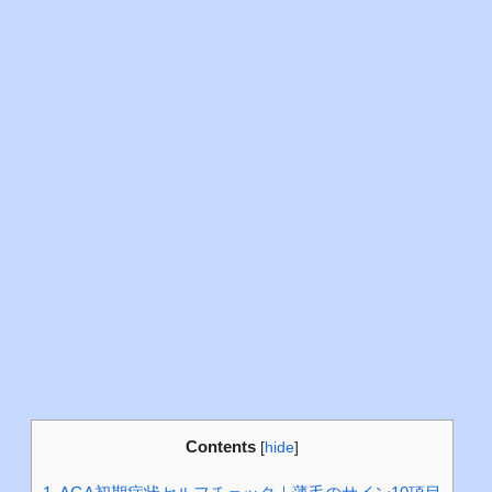
Contents
[
hide
]