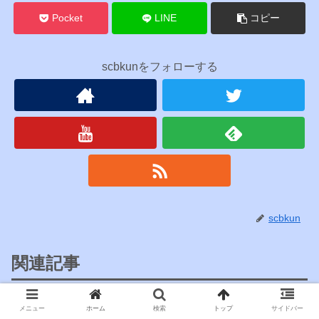
Pocket
LINE
コピー
scbkunをフォローする
scbkun
関連記事
【被らないプレゼント】ホワイト
メニュー
ホーム
検索
トップ
サイドバー
雑記